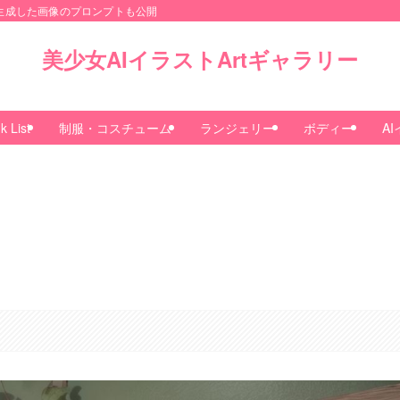
onで生成した画像のプロンプトも公開
美少女AIイラストArtギャラリー
k List
制服・コスチューム
ランジェリー
ボディー
A