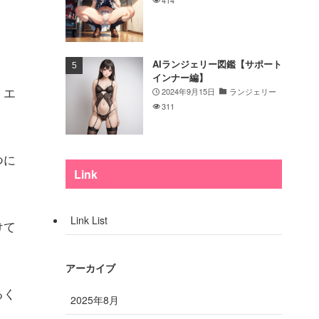
AIランジェリー図鑑【サポート
インナー編】
。エ
2024年9月15日
ランジェリー
311
つに
Link
Link List
けて
アーカイブ
るく
2025年8月