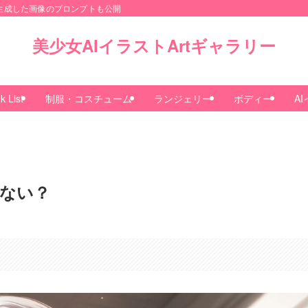
onで生成した画像のプロンプトも公開
美少女AIイラストArtギャラリー
k List
制服・コスチューム
ランジェリー
ボディー
A
ない？