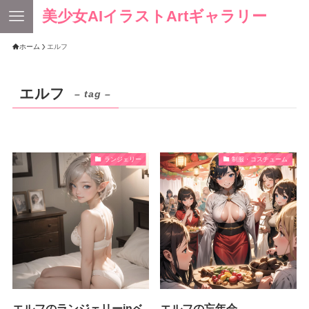
美少女AIイラストArtギャラリー
ホーム
エルフ
エルフ
– tag –
ランジェリー
制服・コスチューム
エルフのランジェリーinベ
エルフの忘年会